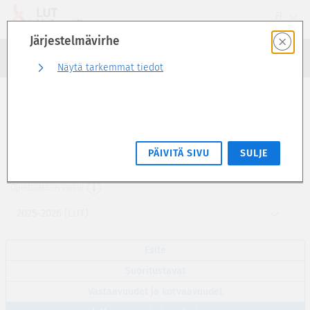
Siirry
FI
suoraan
Järjestelmävirhe
sivun
Haku
sisältöön
Kirjaudu sisään
Näytä tarkemmat tiedot
Jatkuvan oppimisen tarjonta
Circular.now (3 op)
PÄIVITÄ SIVU
SULJE
BH60A7200
Opintojakson versio
2025-2026 (LUT)
Esite
Suoritustavat
Vastaavuudet ja korvaavuudet