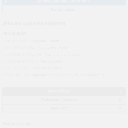
Jatkuvan oppimisen tarjonta
Ristiinopiskelu
Jatkuvan oppimisen tarjonta
Perustiedot
Suorituskielet
englanti
,
suomi
Arviointiasteikko
Hylätty-Hyväksytty
Opintojakson tyyppi
Tavallinen opintojakso
Opintojakson taso
Perusopinnot
Järjestäjä
LES, Ympäristötekniikka
Korkeakoulu
Lappeenrannan-Lahden teknillinen yliopisto LUT
Myynnissä nyt
0
Myöhemmin myynnissä
0
Omat ostot
0
Myynnissä nyt